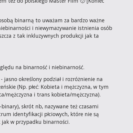
m też do polskiego Master Film 🙂 [Koniec 
osobą binarną to uważam za bardzo ważne 
niebinarności i niewymazywanie istnienia osób 
szcza z tak inkluzywnych produkcji jak ta 
zględu na binarność i niebinarność.
 - jasno określony podział i rozróżnienie na 
żeńskie (Np. płeć: Kobieta i mężczyzna, w tym 
eta/mężczyzna i trans kobieta/mężczyzna).
-binary), skrót nb, nazywane też czasami 
rum identyfikacji płciowych, które nie są 
k jak w przypadku binarności.