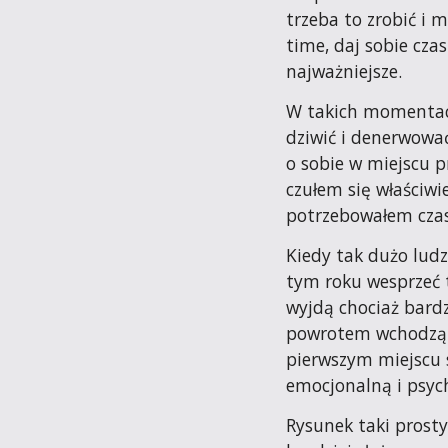
trzeba to zrobić i 
time, daj sobie czas
najważniejsze.
W takich momentach
dziwić i denerwować
o sobie w miejscu p
czułem się właściwie
potrzebowałem czas
Kiedy tak dużo ludz
tym roku wesprzeć ty
wyjdą chociaż bardzo
powrotem wchodzą. N
pierwszym miejscu s
emocjonalną i psyc
Rysunek taki prosty