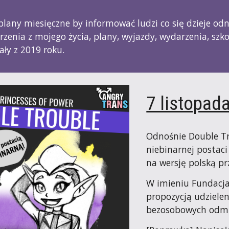
ip to main content
Skip to navigat
lany miesięczne by informować ludzi co się dzieje odnoś
zenia z mojego życia, plany, wyjazdy, wydarzenia, szkol
ały z 201
9
 roku.
7 listopad
Odnośnie Double Tro
niebinarnej postaci
na wersję polską p
W imieniu Fundacja 
propozycją udzielen
bezosobowych odmi