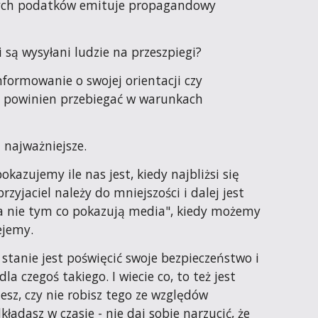
zych podatków emituje propagandowy 
i są wysyłani ludzie na przeszpiegi?
nformowanie o swojej orientacji czy 
j powinien przebiegać w warunkach 
 najważniejsze.
pokazujemy ile nas jest, kiedy najbliżsi się 
zyjaciel należy do mniejszości i dalej jest 
 a nie tym co pokazują media", kiedy możemy 
ejemy.
 stanie jest poświęcić swoje bezpieczeństwo i 
la czegoś takiego. I wiecie co, to też jest 
esz, czy nie robisz tego ze względów 
ładasz w czasie - nie daj sobie narzucić, że 