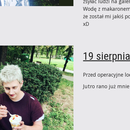
zsyłać ludzi na galer
Wodę z makaronem. 
że został mi jakiś 
xD
19 sierpni
Przed operacyjne lo
Jutro rano już mnie 