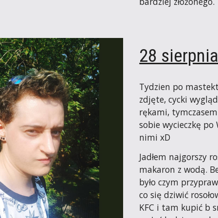
bardziej złożonego.
28 sierpni
Tydzien po mastekto
zdjęte, cycki wyglą
rękami, tymczasem m
sobie wycieczkę po 
nimi xD
Jadłem najgorszy ros
makaron z wodą. Bez
było czym przyprawić
co się dziwić rosoło
KFC i tam kupić b s