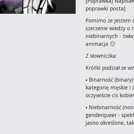
[Poprawka] Napisałe
poprawki posta]
Pomimo że jestem 
szerzenie wiedzy o 
niebinarnych - zwła
animacja 🙂
Z słowniczka:
Krótki podział ze w
▪ Binarność (binary)
kategorię męskie i 
oczywiście cis kobi
▪ Niebinarność (non
genderqueer - spekt
jasno określone, ta