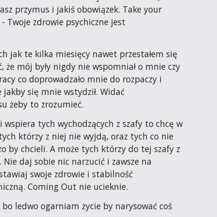
masz przymus i jakiś obowiązek. Take your 
 - Twoje zdrowie psychiczne jest 
 jak te kilka miesięcy nawet przestałem się 
, że mój były nigdy nie wspomniał o mnie czy 
racy co doprowadzało mnie do rozpaczy i 
 jakby się mnie wstydził. Widać 
u żeby to zrozumieć.
i wspiera tych wychodzących z szafy to chcę w 
ch którzy z niej nie wyjdą, oraz tych co nie 
 by chcieli. A może tych którzy do tej szafy z 
ie daj sobie nic narzucić i zawsze na 
tawiaj swoje zdrowie i stabilność 
hiczną. Coming Out nie ucieknie.
 bo ledwo ogarniam życie by narysować coś 