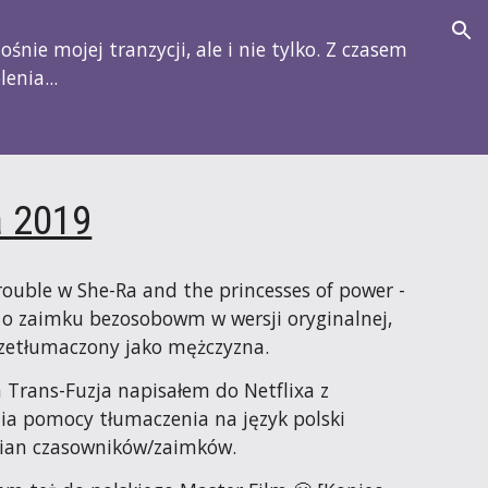
ion
nie mojej tranzycji, ale i nie tylko. Z czasem 
enia...
a 2019
uble w She-Ra and the princesses of power - 
 o zaimku bezosobowm w wersji oryginalnej, 
rzetłumaczony jako mężczyzna.
Trans-Fuzja napisałem do Netflixa z 
ia pomocy tłumaczenia na język polski 
an czasowników/zaimków.