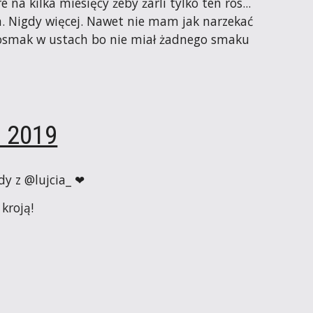
e na kilka miesięcy żeby żarli tylko ten ros... 
Nigdy więcej. Nawet nie mam jak narzekać 
posmak w ustach bo nie miał żadnego smaku 
a 2019
dy z @lujcia_ ❤
kroją!