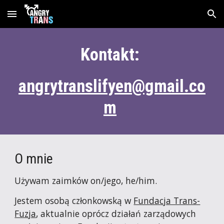
Skip to main content
Skip to navigation
Kontakt: 
angrytranslifyen@gmail.co
m
O mnie
Używam zaimków on/jego, he/him.
Jestem osobą członkowską w 
Fundacja Trans-
Fuzja
, aktualnie oprócz działań zarządowych 