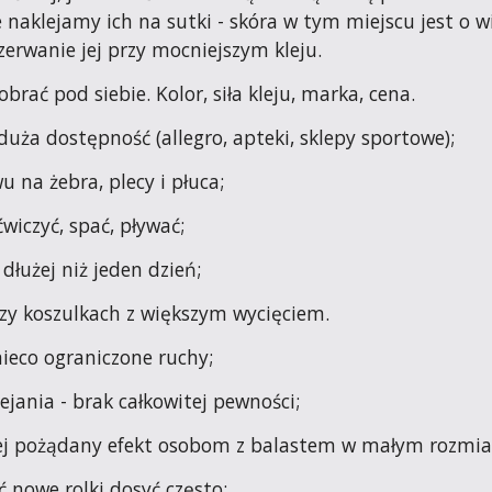
 naklejamy ich na sutki - skóra w tym miejscu jest o wi
rwanie jej przy mocniejszym kleju.
rać pod siebie. Kolor, siła kleju, marka, cena.
-duża dostępność (allegro, apteki, sklepy sportowe);
u na żebra, plecy i płuca;
wiczyć, spać, pływać;
dłużej niż jeden dzień;
zy koszulkach z większym wycięciem.
ieco ograniczone ruchy;
ejania - brak całkowitej pewności;
iej pożądany efekt osobom z balastem w małym rozmiar
 nowe rolki dosyć często;