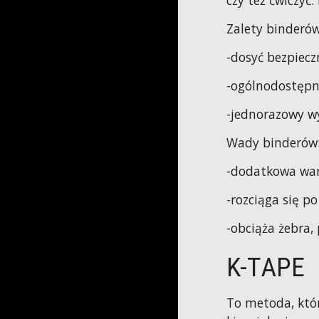
czy też ćwiczyć
Zalety binderów:
-dosyć bezpiecz
-ogólnodostępn
-jednorazowy wy
Wady binderów:
-dodatkowa war
-rozciąga się po
-obciąża żebra, 
K-TAPE
To metoda, któr