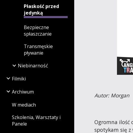
Płaskość przed
jedynką
Bezpieczne
spłaszczanie
Transmęskie
pływanie
Niebinarność
Filmiki
Archiwum
Autor: Morgan
W mediach
Szkolenia, Warsztaty i
Ogromna ilość o
Panele
spotykam się z 