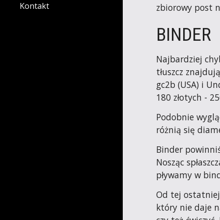
Kontakt
zbiorowy post 
BINDER
Najbardziej chy
tłuszcz znajduj
gc2b (USA) i Un
180 złotych - 25
Podobnie wygląda
różnią się diame
Binder powinniś
Nosząc spłaszcz
pływamy w bind
Od tej ostatnie
który nie daje 