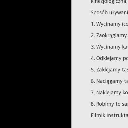
kinezjologiczna
Sposób używani
1. Wycinamy (c
2. Zaokrąglamy
3. Wycinamy kaw
4. Odklejamy po
5. Zaklejamy ta
6. Naciągamy ta
7. Naklejamy ko
8. Robimy to sa
Filmik instrukt