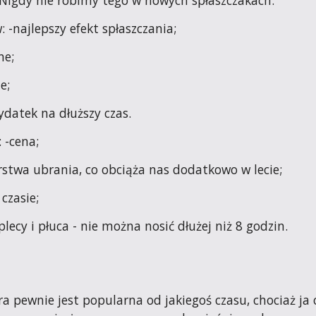
. Nigdy nie robimy tego w nowych spłaszczakach.
 -najlepszy efekt spłaszczania;
ne;
e;
datek na dłuższy czas.
 -cena;
stwa ubrania, co obciąża nas dodatkowo w lecie;
 czasie;
plecy i płuca - nie można nosić dłużej niż 8 godzin.
a pewnie jest popularna od jakiegoś czasu, chociaż ja