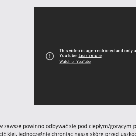
w zawsze powinno odbywać się pod ciepłym/gorącym prys
ć klej, jednocześnie chroniąc naszą skórę przed uszko