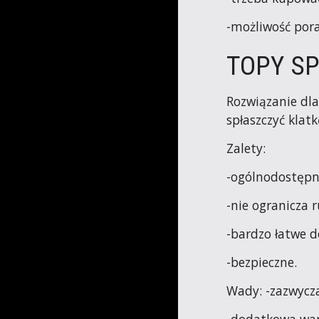
-możliwość pora
TOPY S
Rozwiązanie dla
spłaszczyć klat
Zalety: 
-ogólnodostępn
-nie ogranicza 
-bardzo łatwe d
-bezpieczne.
Wady: -zazwycza