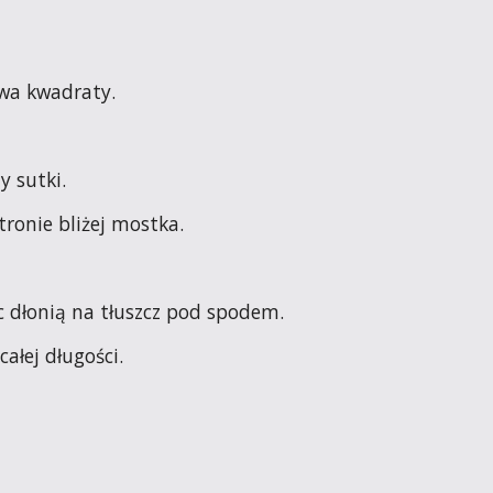
wa kwadraty.
y sutki.
tronie bliżej mostka.
c dłonią na tłuszcz pod spodem.
ałej długości.