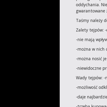
oddychania. Nie
gwarantowane ze
Taśmy należy dob
Zalety tejpów: 
-nie mają wpływ
-można w nich ć
-można nosić je 
-niewidoczne pr
Wady tejpów: -n
-możliwość odkl
-daje najbardz
-trzeba kupować