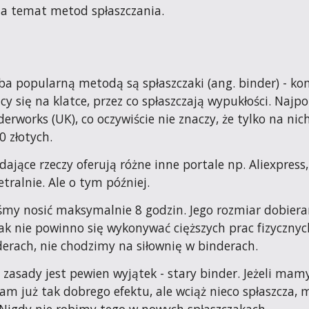
na temat metod spłaszczania.
ba popularną metodą są spłaszczaki (ang. binder) - kom
ący się na klatce, przez co spłaszczają wypukłości. Naj
derworks (UK), co oczywiście nie znaczy, że tylko na nic
0 złotych.
jące rzeczy oferują różne inne portale np. Aliexpress, 
tralnie. Ale o tym później.
my nosić maksymalnie 8 godzin. Jego rozmiar dobieram
ak nie powinno się wykonywać cięższych prac fizycznych
erach, nie chodzimy na siłownię w binderach.
j zasady jest pewien wyjątek - stary binder. Jeżeli mamy
nam już tak dobrego efektu, ale wciąż nieco spłaszcza, 