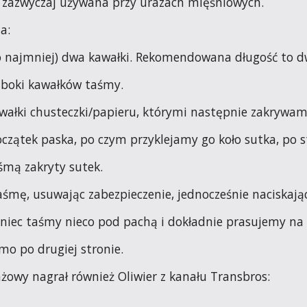
, zazwyczaj używana przy urazach mięśniowych.
a:
o najmniej) dwa kawałki. Rekomendowana długość to d
 boki kawałków taśmy.
ałki chusteczki/papieru, którymi następnie zakrywam
czątek paska, po czym przyklejamy go koło sutka, po s
śmą zakryty sutek.
śmę, usuwając zabezpieczenie, jednocześnie naciskają
niec taśmy nieco pod pachą i dokładnie prasujemy na c
mo po drugiej stronie.
ażowy nagrał również Oliwier z kanału Transbros: