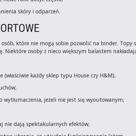
nienia skóry i odparzeń.
PORTOWE
 osób, które nie mogą sobie pozwolić na binder. Topy 
kę. Niektóre osoby z nieco większym balastem nakładaj
e (właściwie każdy sklep typu House czy H&M);
ruchów;
o wytłumaczenia, jeżeli nie jest się wyoutowanym;
j nie dają spektakularnych efektów;