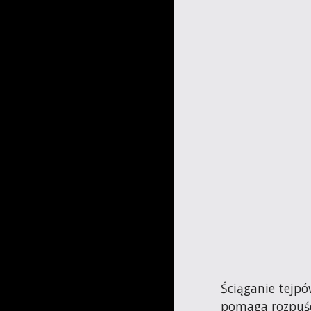
Ściąganie tejpó
pomaga rozpuści