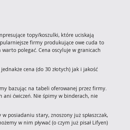
presujące topy/koszulki, które uciskają 
popularniejsze firmy produkujące owe cuda to 
h warto polegać. Cena oscyluje w granicach 
jednakże cena (do 30 złotych) jak i jakość 
y bazując na tabeli oferowanej przez firmy. 
 ani ćwiczeń. Nie śpimy w binderach, nie 
 w posiadaniu stary, znoszony już spłaszczak, 
możemy w nim pływać (o czym już pisał Lifyen) 